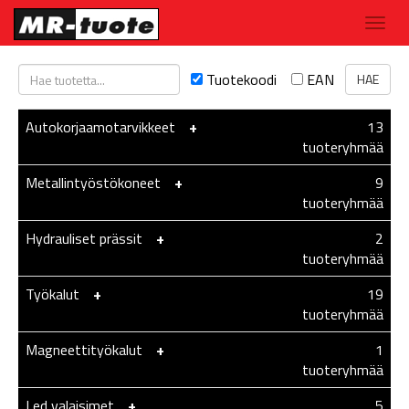
Tuotekoodi
EAN
Autokorjaamotarvikkeet
-
+
13
tuoteryhmää
Metallintyöstökoneet
-
+
9
tuoteryhmää
Hydrauliset prässit
-
+
2
tuoteryhmää
Työkalut
-
+
19
tuoteryhmää
Magneettityökalut
-
+
1
tuoteryhmää
Led valaisimet
-
+
5