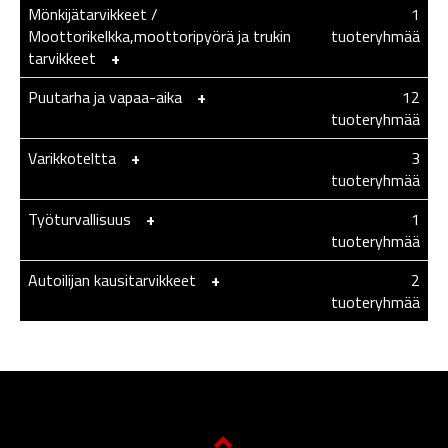
Mönkijätarvikkeet /
1
Moottorikelkka,moottoripyörä ja trukin
tuoteryhmää
tarvikkeet
-
+
Puutarha ja vapaa-aika
-
+
12
tuoteryhmää
Varikkoteltta
-
+
3
tuoteryhmää
Työturvallisuus
-
+
1
tuoteryhmää
Autoilijan kausitarvikkeet
-
+
2
tuoteryhmää