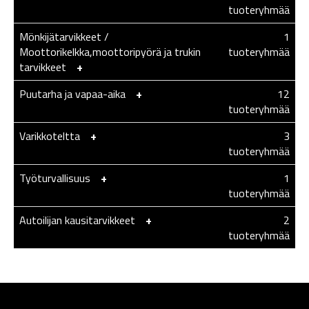
tuoteryhmää
Mönkijätarvikkeet /
1
Moottorikelkka,moottoripyörä ja trukin
tuoteryhmää
tarvikkeet
-
+
Puutarha ja vapaa-aika
-
+
12
tuoteryhmää
Varikkoteltta
-
+
3
tuoteryhmää
Työturvallisuus
-
+
1
tuoteryhmää
Autoilijan kausitarvikkeet
-
+
2
tuoteryhmää