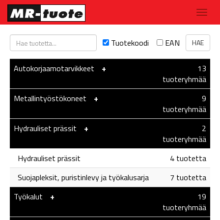
Tuotekoodi
EAN
Autokorjaamotarvikkeet
-
+
13
tuoteryhmää
Metallintyöstökoneet
-
+
9
tuoteryhmää
Hydrauliset prässit
-
+
2
tuoteryhmää
Hydrauliset prässit
4 tuotetta
Suojapleksit, puristinlevy ja työkalusarja
7 tuotetta
Työkalut
-
+
19
tuoteryhmää