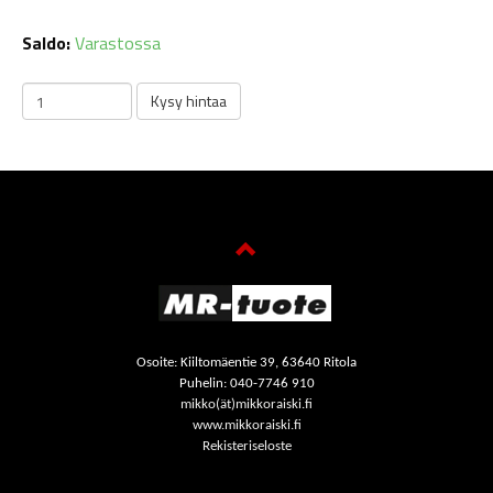
Saldo:
Varastossa
Osoite: Kiiltomäentie 39, 63640 Ritola
Puhelin: 040-7746 910
mikko(ät)mikkoraiski.fi
www.mikkoraiski.fi
Rekisteriseloste