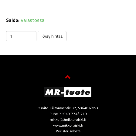
Saldo:
Varastossa
Osoite: Kiiltomäentie 39, 63640 Ritola
Puhelin: 040-7746 910
mikko(ät)mikkoraiski.fi
www.mikkoraiski.fi
Rekisteriseloste