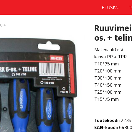
ETUSIVU
T
Ruuvimeis
rjat
os. + teli
Materiaali Cr-V
kahva PP + TPR
T10*75 mm
T20*100 mm
T30*130 mm
T40*150 mm
T25*100 mm
T15*75 mm
Tuotekoodi:
2235
EAN-koodi:
6430