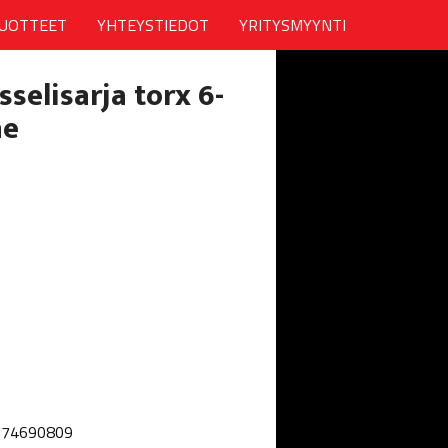
UOTTEET
YHTEYSTIEDOT
YRITYSMYYNTI
selisarja torx 6-
ne
074690809