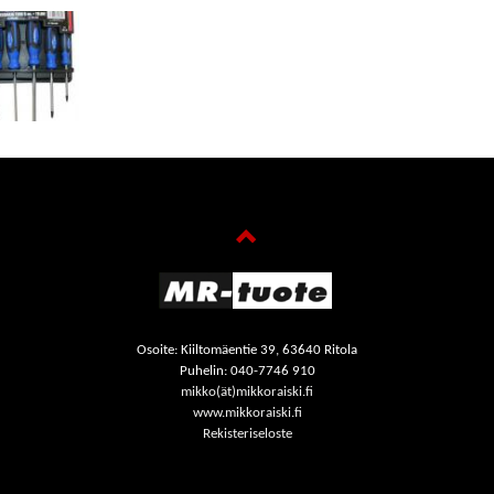
Osoite: Kiiltomäentie 39, 63640 Ritola
Puhelin: 040-7746 910
mikko(ät)mikkoraiski.fi
www.mikkoraiski.fi
Rekisteriseloste