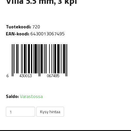
Viila 5.5 mm, 3 kpl
Tuotekoodi:
720
EAN-koodi:
6430013067495
Saldo:
Varastossa