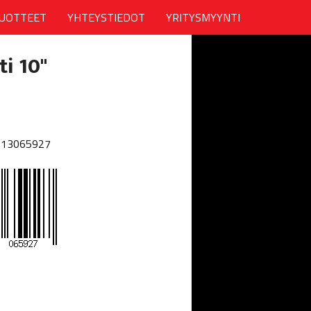
UOTTEET
YHTEYSTIEDOT
YRITYSMYYNTI
i 10"
013065927