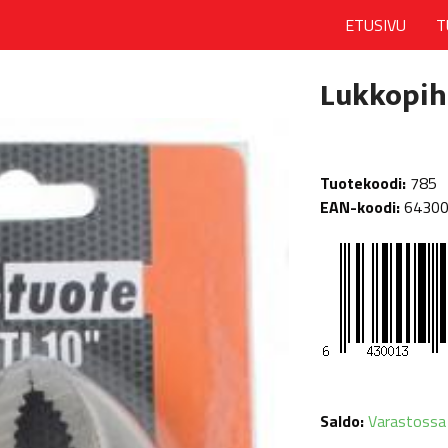
ETUSIVU
T
Lukkopiht
Tuotekoodi:
785
EAN-koodi:
6430
Saldo:
Varastossa