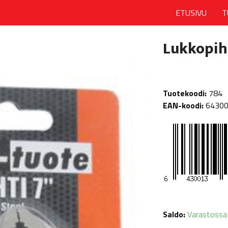
ETUSIVU
T
Lukkopiht
Tuotekoodi:
784
EAN-koodi:
6430
Saldo:
Varastossa