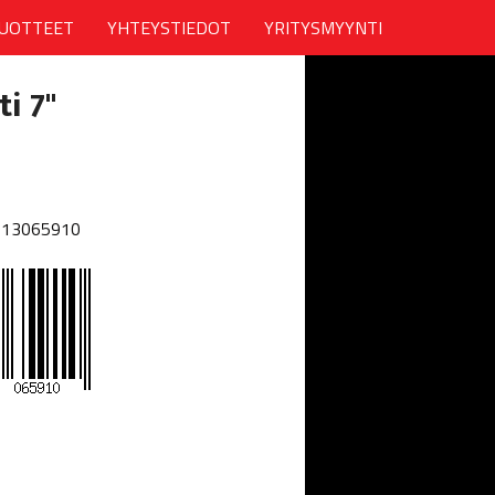
UOTTEET
YHTEYSTIEDOT
YRITYSMYYNTI
i 7"
013065910