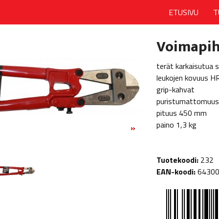
ETUSIVU
T
Voimapiht
terät karkaisutua 
leukojen kovuus H
grip-kahvat
puristumattomuus
pituus 450 mm
paino 1,3 kg
»
Tuotekoodi:
232
EAN-koodi:
6430