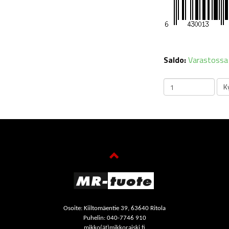
Saldo:
Varastossa
Osoite: Kiiltomäentie 39, 63640 Ritola
Puhelin: 040-7746 910
mikko(ät)mikkoraiski.fi