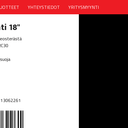
UOTTEET
YHTEYSTIEDOT
YRITYSMYYNTI
i 18"
seosterästä
RC30
suoja
013062261