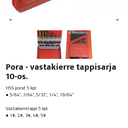
«
»
Pora - vastakierre tappisarja
10-os.
HSS porat 5 kpl:
● 5/64", 7/64", 5/32", 1/4", 19/64"
Vastakierretappi 5 kpl:
● 1#, 2#, 3#, 4#, 5#