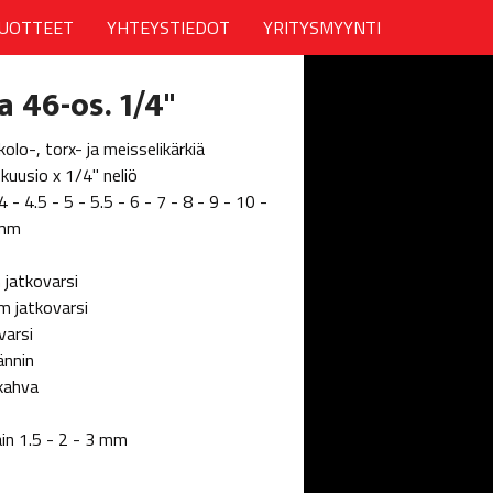
UOTTEET
YHTEYSTIEDOT
YRITYSMYYNTI
a 46-os. 1/4"
olo-, torx- ja meisselikärkiä
 kuusio x 1/4" neliö
 - 4.5 - 5 - 5.5 - 6 - 7 - 8 - 9 - 10 -
 mm
 jatkovarsi
m jatkovarsi
varsi
ännin
ikahva
ain 1.5 - 2 - 3 mm