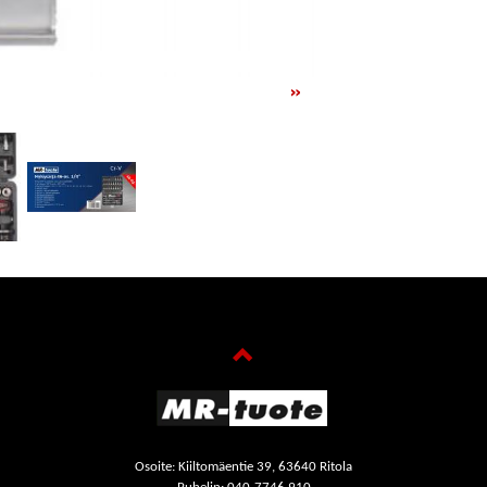
»
Osoite: Kiiltomäentie 39, 63640 Ritola