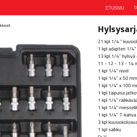
ETUSIVU
T
Hylsysarj
ikkeet
21 kpl 1/4 " kuusiok
1 kpl adapteri 1/4"
13 kpl 1/4" hylsyä 4
11 - 12 - 13 - 14
1 kpl 1/4" nivel
1 kpl 1/4" x 50 mm
1 kpl 1/4" x 100 m
1 kpl taipuisa jatko
1 kpl 1/4" räikkävä
1 kpl 1/4" meissel
1 kpl 1/4" T-kahva
3 kpl kuusiokoloav
1 kpl salkku
Cr-V