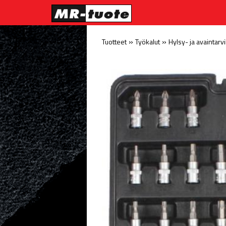
»
»
Tuotteet
Työkalut
Hylsy- ja avaintarv